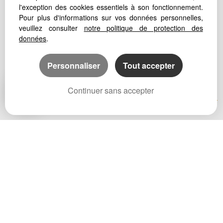
l'exception des cookies essentiels à son fonctionnement.
Pour plus d'informations sur vos données personnelles,
veuillez consulter
notre politique de protection des
données
.
Personnaliser
Tout accepter
Continuer sans accepter
Afin de vous offrir un confort de lecture permanent, depuis votre
PC, votre tablette ou votre smartphone, notre site s'adapte
automatiquement aux différents types d'écrans
Logiciel de transaction
Création site immobilier
Référencement immobilier