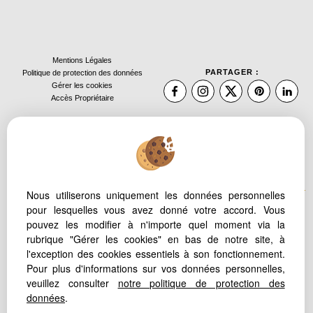
Mentions Légales
PARTAGER :
Politique de protection des données
Gérer les cookies
Accès Propriétaire
Nous utiliserons uniquement les données personnelles
pour lesquelles vous avez donné votre accord. Vous
pouvez les modifier à n'importe quel moment via la
Afin de vous offrir un confort de lecture permanent, depuis votre
rubrique "Gérer les cookies" en bas de notre site, à
PC, votre tablette ou votre smartphone, notre site s'adapte
l'exception des cookies essentiels à son fonctionnement.
automatiquement aux différents types d'écrans
Pour plus d'informations sur vos données personnelles,
veuillez consulter
notre politique de protection des
données
.
Logiciel transaction
Site internet immobilier
Référencement immobilier